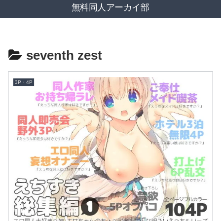
無料同人アーカイ部
seventh zest
3P・4P