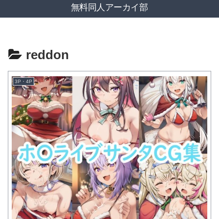
無料同人アーカイ部
reddon
3P・4P