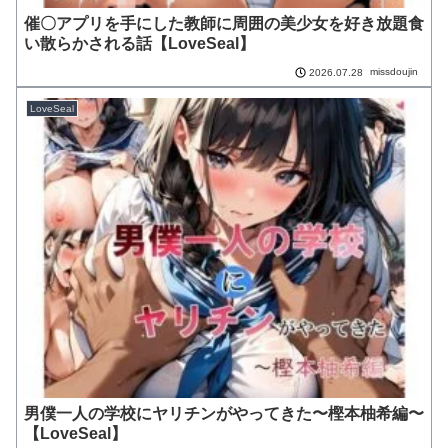
催〇アプリを手にした教師に周囲の美少女を好き放題食
い散らかされる話【LoveSeal】
missdoujin
2026.07.28
LoveSeal
男僕一人の学校にヤリチンがやってきた〜樫本柚希編〜
【LoveSeal】