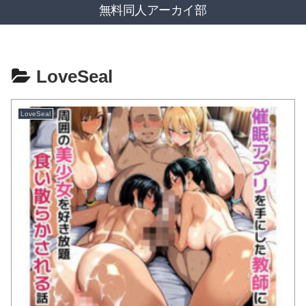
無料同人アーカイ部
LoveSeal
LoveSeal