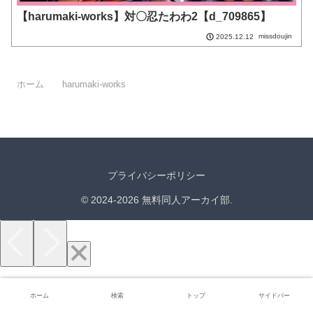
【harumaki-works】対〇忍たわわ2【d_709865】
missdoujin
2025.12.12
ホーム
harumaki-works
プライバシーポリシー
© 2024-2026 無料同人アーカイ部.
ホーム
検索
トップ
サイドバー