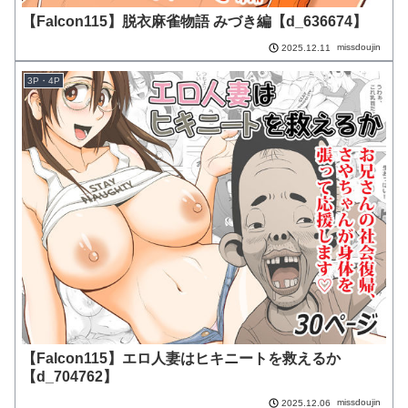
【Falcon115】脱衣麻雀物語 みづき編【d_636674】
missdoujin
2025.12.11
3P・4P
【Falcon115】エロ人妻はヒキニートを救えるか
【d_704762】
missdoujin
2025.12.06