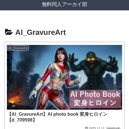
無料同人アーカイ部
AI_GravureArt
AI_GravureArt
【AI_GravureArt】AI photo book 変身ヒロイン
【d_709598】
missdoujin
2025.12.12