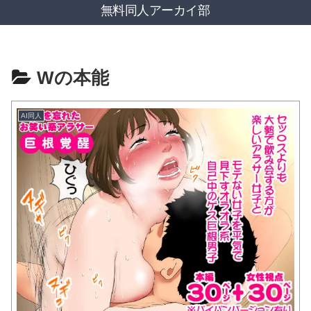
無料同人アーカイ部
Wの本能
AI同人