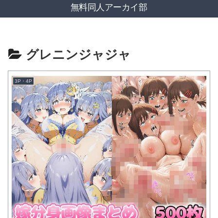
無料同人アーカイ部
グレニンジャジャ
3P・4P