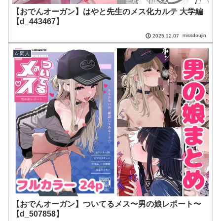
【おでんオーガン】はやと先生のメス化カルテ 大学編
【d_443467】
missdoujin
2025.12.07
AI同人
【おでんオーガン】ついてるメス〜男の娘レポート〜
【d_507858】